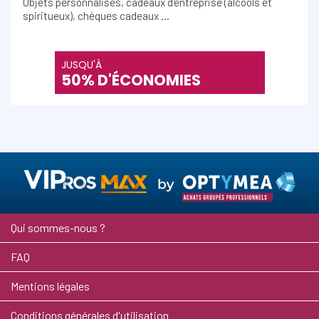
Objets personnalisés, cadeaux d'entreprise (alcools et
spiritueux), chèques cadeaux …
JUSQU'À
50% D'ÉCONOMIES
Qui sommes-nous ?
FAQ
Mentions légales
Conditions générales d'utilisation