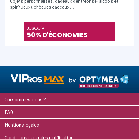
Objets personnalisés, cadeaux d'entreprise (alcools et
spiritueux), chèques cadeaux …
JUSQU'À
50% D'ÉCONOMIES
Qui sommes-nous ?
FAQ
Mentions légales
Conditions générales d'utilisation