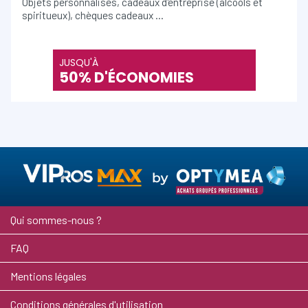
Objets personnalisés, cadeaux d'entreprise (alcools et
spiritueux), chèques cadeaux …
JUSQU'À
50% D'ÉCONOMIES
Qui sommes-nous ?
FAQ
Mentions légales
Conditions générales d'utilisation