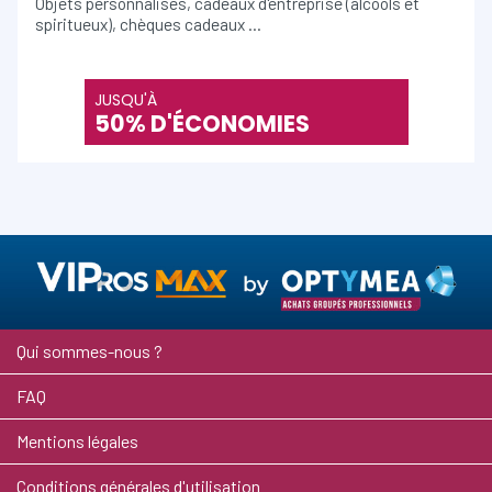
Objets personnalisés, cadeaux d'entreprise (alcools et
spiritueux), chèques cadeaux …
JUSQU'À
50% D'ÉCONOMIES
Qui sommes-nous ?
FAQ
Mentions légales
Conditions générales d'utilisation